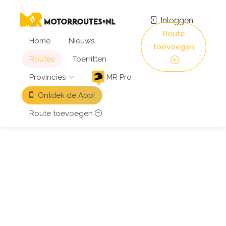
Inloggen
Route
Home
Nieuws
toevoegen
Routes
Toerritten
Provincies
MR Pro
Ontdek de App!
Route toevoegen