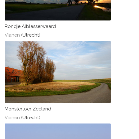
Rondje Alblasserwaard
Vianen (
Utrecht
)
Monstertoer Zeeland
Vianen (
Utrecht
)