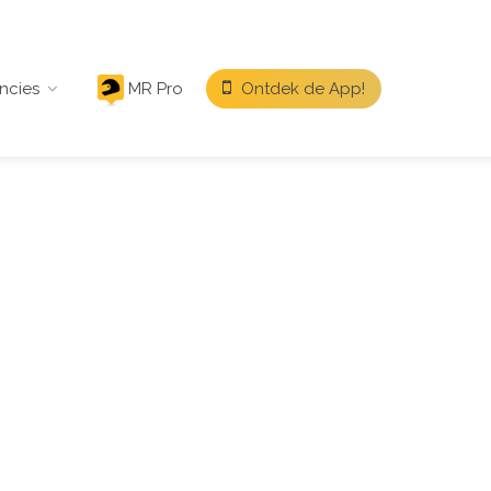
ncies
MR Pro
Ontdek de App!