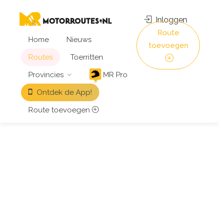
Inloggen
Route
Home
Nieuws
toevoegen
Routes
Toerritten
Provincies
MR Pro
Ontdek de App!
Route toevoegen