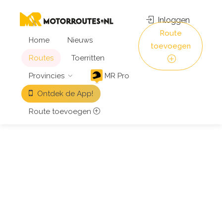
Inloggen
Route
Home
Nieuws
toevoegen
Routes
Toerritten
Provincies
MR Pro
Ontdek de App!
Route toevoegen