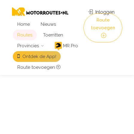
Inloggen
Route
Home
Nieuws
toevoegen
Routes
Toerritten
Provincies
MR Pro
Ontdek de App!
Route toevoegen