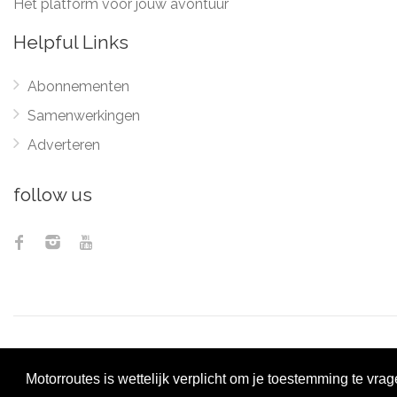
Het platform voor jouw avontuur
Helpful Links
Abonnementen
Samenwerkingen
Adverteren
follow us
© 2012 - 2026
Pix
Motorroutes is wettelijk verplicht om je toestemming te vra