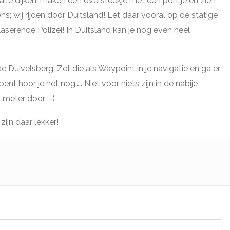
malle dijken, maken een oversteekje met een pontje en zien
s; wij rijden door Duitsland! Let daar vooral op de statige
erende Polizei! In Duitsland kan je nog even heel
e Duivelsberg. Zet die als Waypoint in je navigatie en ga er
t hoor je het nog….. Niet voor niets zijn in de nabije
 meter door :-)
ijn daar lekker!