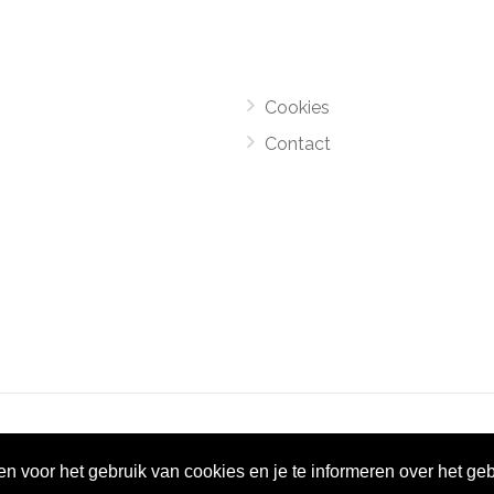
Cookies
Contact
el Monsters
-
Motorroutes.nl
vormt samen met o.a
grootverze
gen voor het gebruik van cookies en je te informeren over het ge