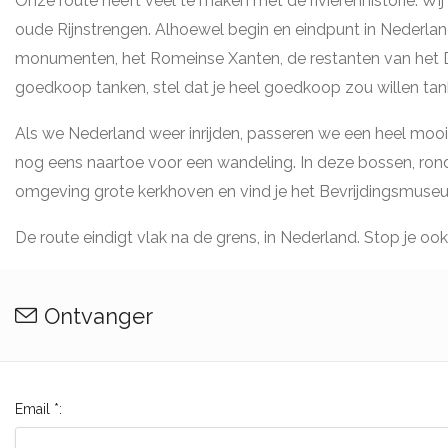
Onze route heeft veel te maken met de rivierenhistorie. Wi
oude Rijnstrengen. Alhoewel begin en eindpunt in Nederland 
monumenten, het Romeinse Xanten, de restanten van het De
goedkoop tanken, stel dat je heel goedkoop zou willen tank
Als we Nederland weer inrijden, passeren we een heel mooi s
nog eens naartoe voor een wandeling. In deze bossen, rond d
omgeving grote kerkhoven en vind je het Bevrijdingsmuseum.
De route eindigt vlak na de grens, in Nederland. Stop je o
Ontvanger
Email *: