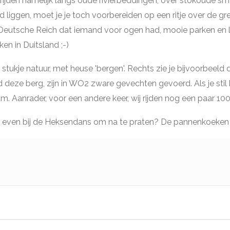
j rijden namelijk langs oude rivierbeddingen, over stokoude s
liggen, moet je je toch voorbereiden op een ritje over de gren
utsche Reich dat iemand voor ogen had, mooie parken en las
en in Duitsland ;-)
tukje natuur, met heuse 'bergen'. Rechts zie je bijvoorbeeld d
eze berg, zijn in WO2 zware gevechten gevoerd. Als je stil ben
 Aanrader, voor een andere keer, wij rijden nog een paar 100
ok even bij de Heksendans om na te praten? De pannenkoeken z