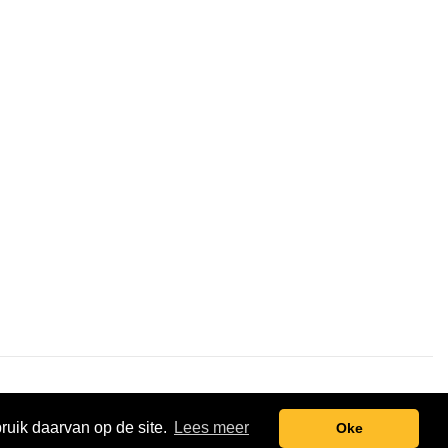
t.nl
Pixel Monsters
bruik daarvan op de site.
Lees meer
Oke