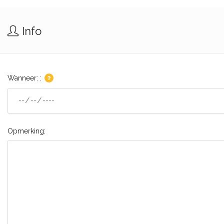
Info
Wanneer: :
Opmerking: