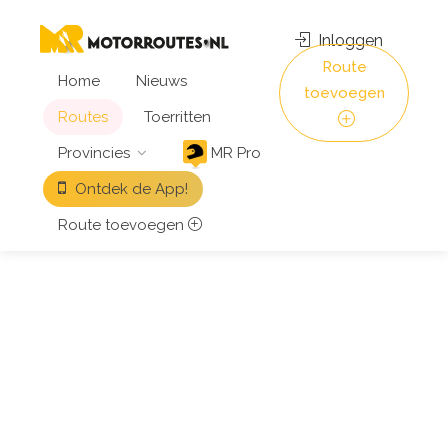
Inloggen
Route
Home
Nieuws
toevoegen
Routes
Toerritten
Provincies
MR Pro
Ontdek de App!
Route toevoegen