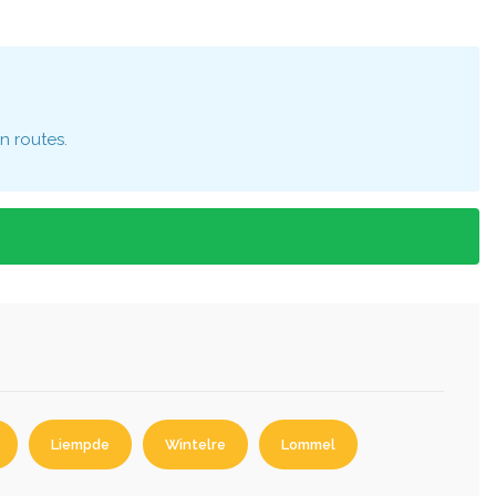
n routes.
Liempde
Wintelre
Lommel