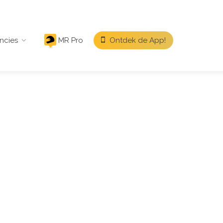
ncies
MR Pro
Ontdek de App!