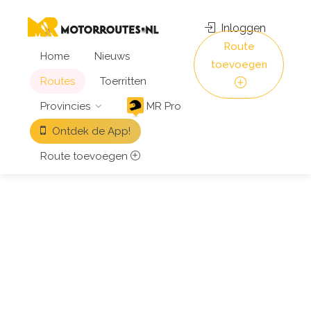
Inloggen
Route
Home
Nieuws
toevoegen
Routes
Toerritten
Provincies
MR Pro
Ontdek de App!
Route toevoegen