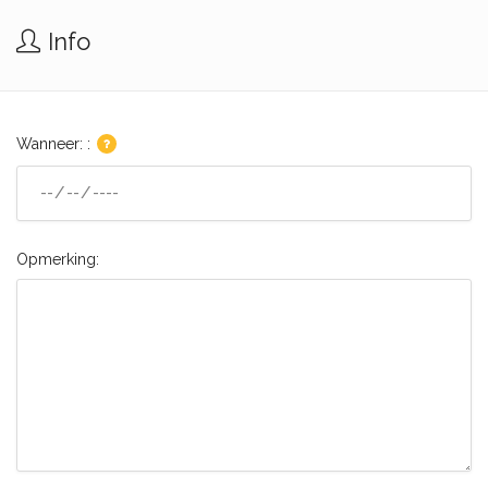
Info
Wanneer: :
Opmerking: