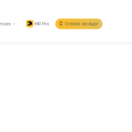
ncies
MR Pro
Ontdek de App!