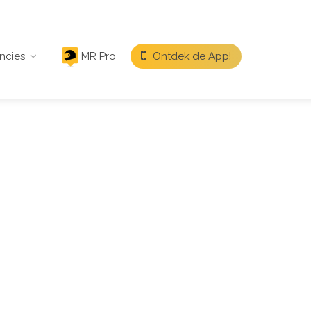
ncies
MR Pro
Ontdek de App!