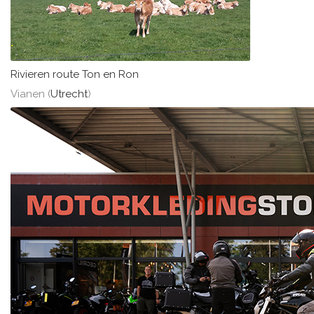
Rivieren route Ton en Ron
Vianen (
Utrecht
)