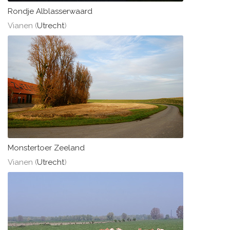
Rondje Alblasserwaard
Vianen (
Utrecht
)
Monstertoer Zeeland
Vianen (
Utrecht
)