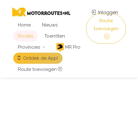
Inloggen
Route
Home
Nieuws
toevoegen
Routes
Toerritten
Provincies
MR Pro
Ontdek de App!
Route toevoegen