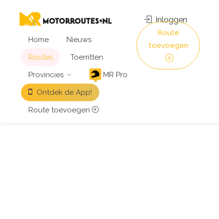
Inloggen
Route
Home
Nieuws
toevoegen
Routes
Toerritten
Provincies
MR Pro
Ontdek de App!
Route toevoegen