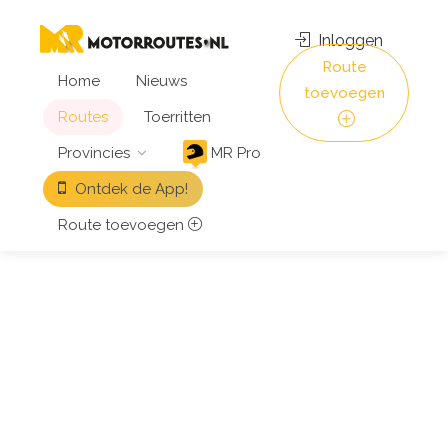
Inloggen
Route
Home
Nieuws
toevoegen
Routes
Toerritten
Provincies
MR Pro
Ontdek de App!
Route toevoegen