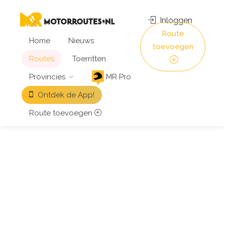
Inloggen
Route
Home
Nieuws
toevoegen
Routes
Toerritten
Provincies
MR Pro
Ontdek de App!
Route toevoegen