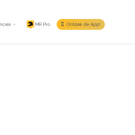
ncies
MR Pro
Ontdek de App!