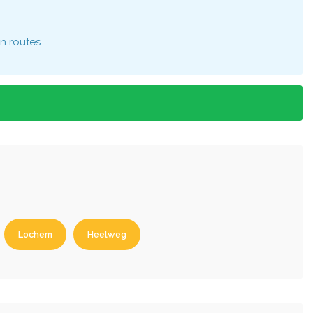
n routes.
Lochem
Heelweg