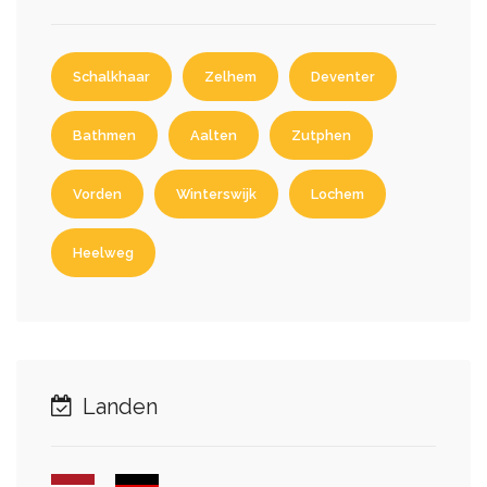
Schalkhaar
Zelhem
Deventer
Bathmen
Aalten
Zutphen
Vorden
Winterswijk
Lochem
Heelweg
Landen