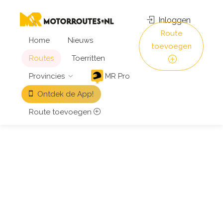
Inloggen
Route
Home
Nieuws
toevoegen
Routes
Toerritten
Provincies
MR Pro
Ontdek de App!
Route toevoegen