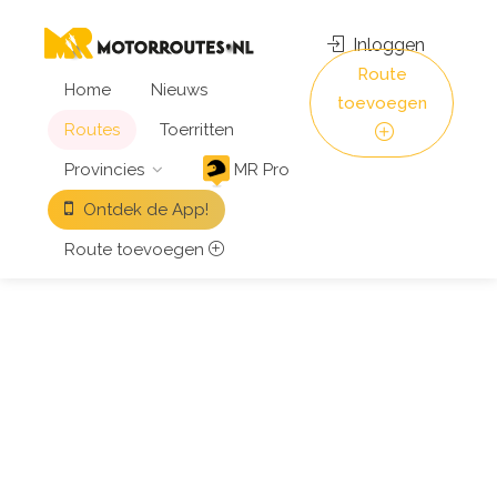
Inloggen
Route
Home
Nieuws
toevoegen
Routes
Toerritten
Provincies
MR Pro
Ontdek de App!
Route toevoegen