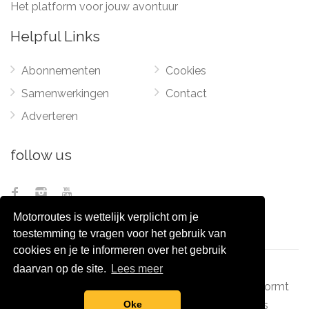
Het platform voor jouw avontuur
Helpful Links
Abonnementen
Cookies
Samenwerkingen
Contact
Adverteren
follow us
Motorroutes is wettelijk verplicht om je
toestemming te vragen voor het gebruik van
cookies en je te informeren over het gebruik
daarvan op de site.
Lees meer
© 2012 - 2026
Pixel Monsters
-
Motorroutes.nl
vormt
samen met o.a
grootverzet.nl
Pixel Monsters
Oke