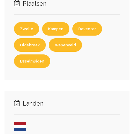
Plaatsen
Zwolle
Kampen
Deventer
Oldebroek
Wapenveld
IJsselmuiden
Landen