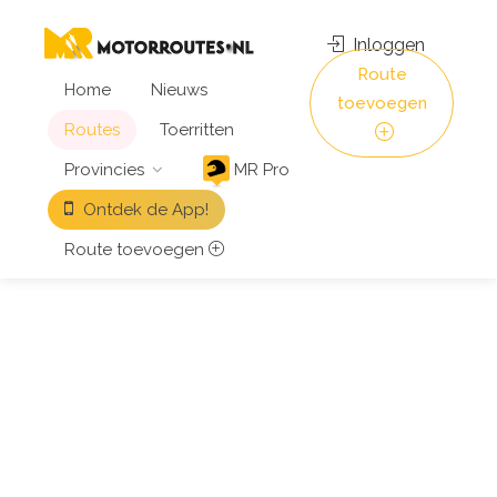
Inloggen
Route
Home
Nieuws
toevoegen
Routes
Toerritten
Provincies
MR Pro
Ontdek de App!
Route toevoegen