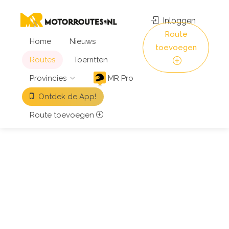
Inloggen
Route
Home
Nieuws
toevoegen
Routes
Toerritten
Provincies
MR Pro
Ontdek de App!
Route toevoegen