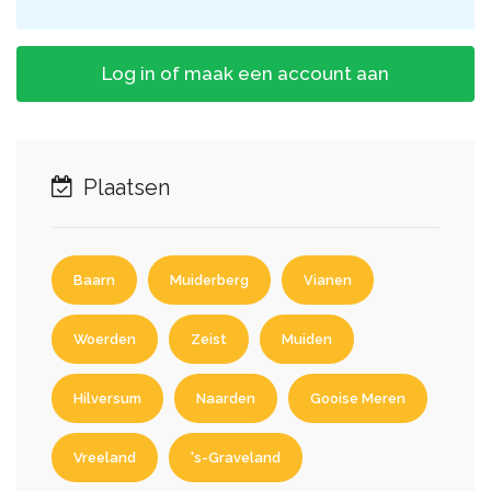
Log in of maak een account aan
Plaatsen
Baarn
Muiderberg
Vianen
Woerden
Zeist
Muiden
Hilversum
Naarden
Gooise Meren
Vreeland
's-Graveland