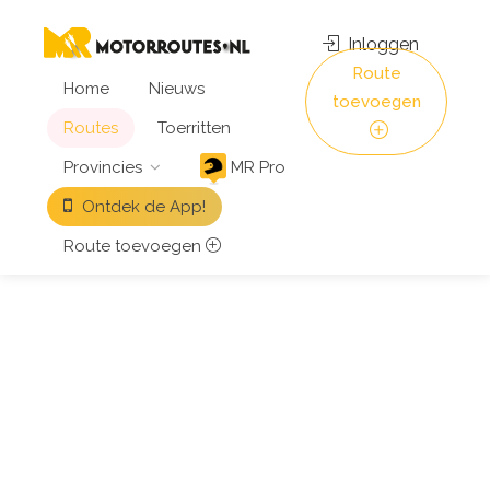
Inloggen
Route
Home
Nieuws
toevoegen
Routes
Toerritten
Provincies
MR Pro
Ontdek de App!
Route toevoegen