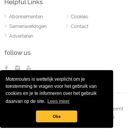
Helpful Links
Abonnementen
Cookies
Samenwerkingen
Contact
Adverteren
follow us
Motorroutes is wettelijk verplicht om je
toestemming te vragen voor het gebruik van
cookies en je te informeren over het gebruik
daarvan op de site.
Lees meer
© 2012 - 2026
Pixel Monsters
-
Motorroutes.nl
vormt
samen met o.a
grootverzet.nl
Pixel Monsters
Oke