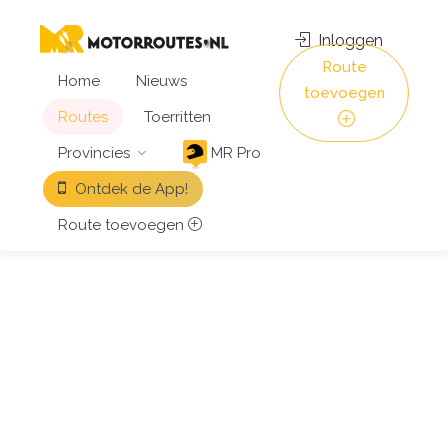
Inloggen
Route
Home
Nieuws
toevoegen
Routes
Toerritten
Provincies
MR Pro
Ontdek de App!
Route toevoegen