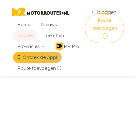
Inloggen
Route
Home
Nieuws
toevoegen
Routes
Toerritten
Provincies
MR Pro
Ontdek de App!
Route toevoegen