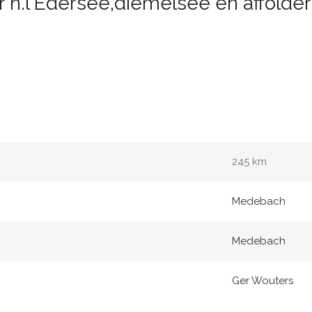
r n.l Edersee,diemelsee en affolde
245 km
Medebach
Medebach
Ger Wouters