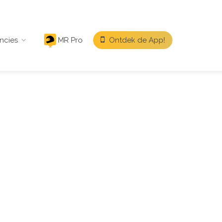
ncies
MR Pro
Ontdek de App!