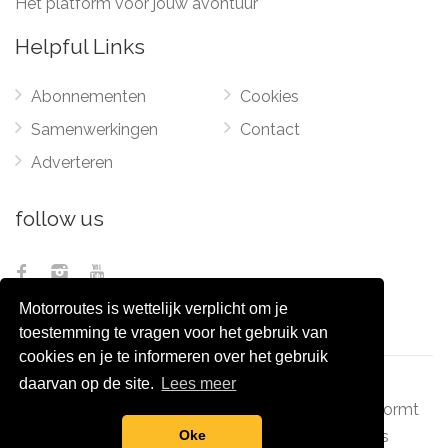
Het platform voor jouw avontuur
Helpful Links
Abonnementen
Cookies
Samenwerkingen
Contact
Adverteren
follow us
Motorroutes is wettelijk verplicht om je
toestemming te vragen voor het gebruik van
cookies en je te informeren over het gebruik
daarvan op de site.
Lees meer
© 2012 - 2026
Pixel Monsters
-
Motorroutes.nl
vormt
samen met o.a
grootverzet.nl
Pixel Monsters
Oke