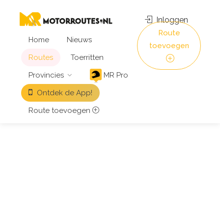
Inloggen
Route
Home
Nieuws
toevoegen
Routes
Toerritten
Provincies
MR Pro
Ontdek de App!
Route toevoegen