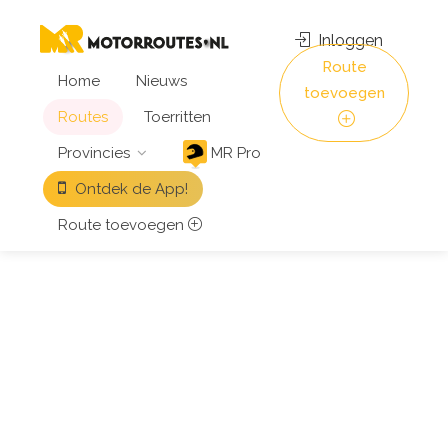
Inloggen
Route
Home
Nieuws
toevoegen
Routes
Toerritten
Provincies
MR Pro
Ontdek de App!
Route toevoegen