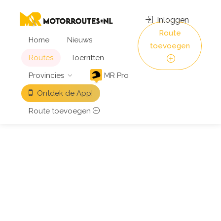
Inloggen
Route
Home
Nieuws
toevoegen
Routes
Toerritten
Provincies
MR Pro
Ontdek de App!
Route toevoegen