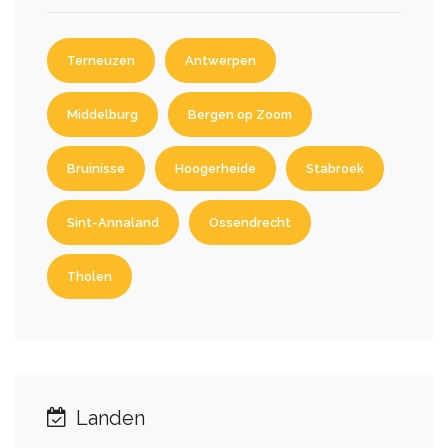
Terneuzen
Antwerpen
Middelburg
Bergen op Zoom
Bruinisse
Hoogerheide
Stabroek
Sint-Annaland
Ossendrecht
Tholen
Landen