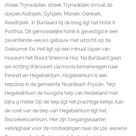
streek Trynwâlden, streek Trynwâlden omvat de
dorpen Aldtsjerk, Gytsjerk, Mûnein, Oenkerk,
Readtsjerk.. In Burdaard bij de brug ligt het hotel It
Posthûs. Dit gemoedelijke hotel is gevestigd in een
zeventiende-eeuws gebouw met uitzicht op de
Dokkumer Ee. Het ligt op een minuut lopen van
museum het Ruurd Wiersma Hûs. Na Burdaard gaan
we richting Wânswert via mooie binnenwegen naar
Ferwert en Hegebeintum, Hogebeintum is een
terpdorp in de gemeente Noardeast-Fryslân, Terp
Hegebeintum: de hoogste terp van Nederland met
bijna 9 meter. Op de terp ligt het prachtige kerkje. Aan
de voet van de terp van Hegebeintum ligt het
Bezoekerscentrum. Hier zijn toegangskaarten
verkrijgbaar voor de rondleidingen naar de 12e eeuwse