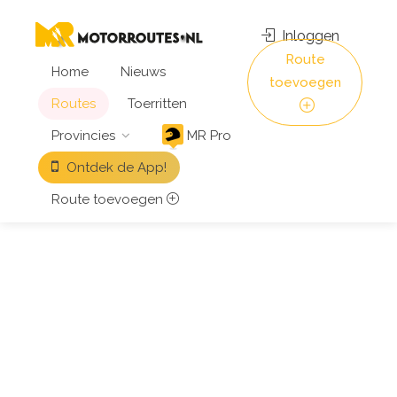
Inloggen
Route
Home
Nieuws
toevoegen
Routes
Toerritten
Provincies
MR Pro
Ontdek de App!
Route toevoegen