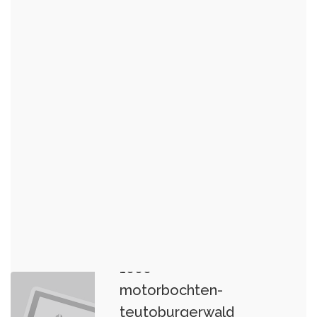
1000-
motorbochten-
teutoburgerwald