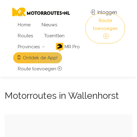
Inloggen
Route
Home
Nieuws
toevoegen
Routes
Toerritten
Provincies
MR Pro
Ontdek de App!
Route toevoegen
Motorroutes in Wallenhorst