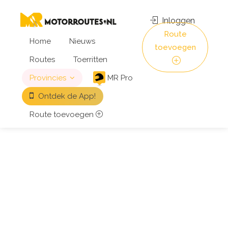
Inloggen
Route
Home
Nieuws
toevoegen
Routes
Toerritten
Provincies
MR Pro
Ontdek de App!
Route toevoegen