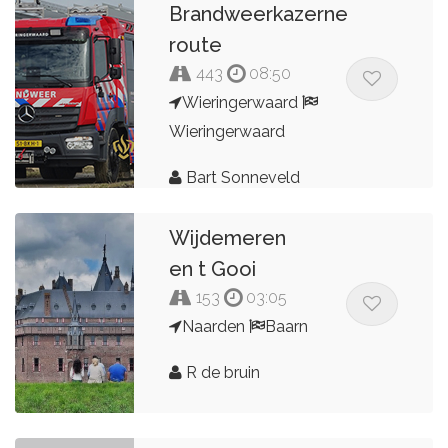
Brandweerkazerne
route
443
08:50
Wieringerwaard
Wieringerwaard
Bart Sonneveld
Wijdemeren
en t Gooi
153
03:05
Naarden
Baarn
R de bruin