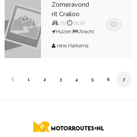
Zomeravond
rit Crailoo
75
01:30
Huizen
Utrecht
rene Harkema
1
2
3
4
5
6
7