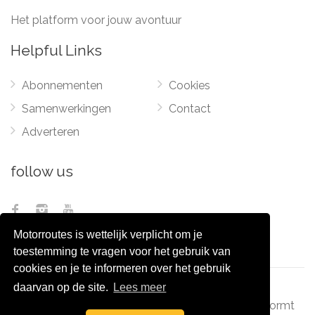
Het platform voor jouw avontuur
Helpful Links
Abonnementen
Cookies
Samenwerkingen
Contact
Adverteren
follow us
Motorroutes is wettelijk verplicht om je
toestemming te vragen voor het gebruik van
cookies en je te informeren over het gebruik
daarvan op de site.
Lees meer
© 2012 - 2026
Pixel Monsters
-
Motorroutes.nl
vormt