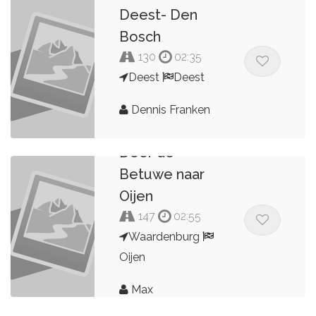
Deest- Den
Bosch
130
02:35
Deest
Deest
Dennis Franken
Door de
Betuwe naar
Oijen
147
02:55
Waardenburg
Oijen
Max