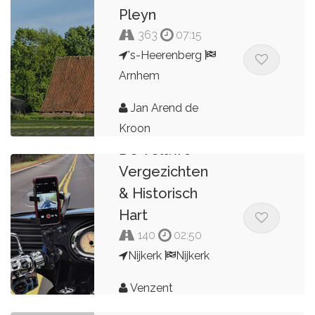
Pleyn
363
07:15
's-Heerenberg
Arnhem
Jan Arend de
Kroon
De Veluwe
Vergezichten
& Historisch
Hart
140
02:50
Nijkerk
Nijkerk
Venzent