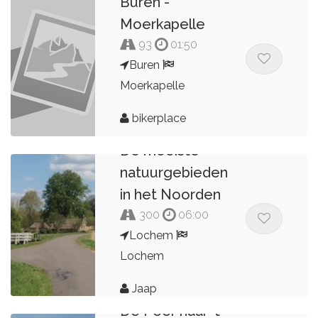
Buren -
Moerkapelle
93
01:50
Buren
Moerkapelle
bikerplace
De mooiste
natuurgebieden
in het Noorden
300
06:00
Lochem
Lochem
Jaap
De Peer naar 't