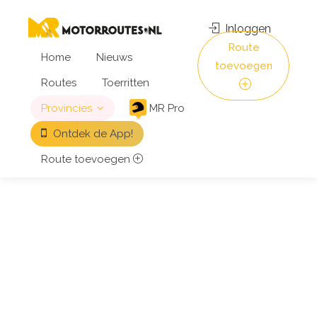
Inloggen
Route
Home
Nieuws
toevoegen
Routes
Toerritten
Provincies
MR Pro
Ontdek de App!
Route toevoegen