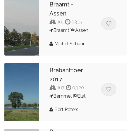
Braamt -
Assen
161
03:15
Braamt
Assen
Michel Schuur
Brabanttoer
2017
167
03:20
Bemmel
Elst
Bert Peters