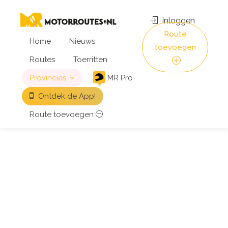
Inloggen
Route
Home
Nieuws
toevoegen
Routes
Toerritten
Provincies
MR Pro
Ontdek de App!
Route toevoegen