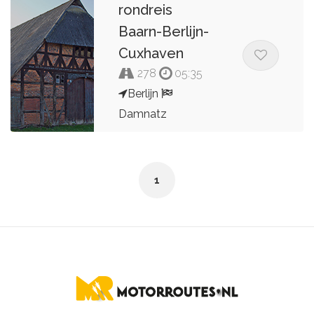
rondreis
Baarn-Berlijn-
Cuxhaven
278
05:35
Berlijn
Damnatz
Kees van de Pol
1