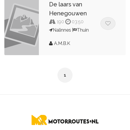
De laars van
Henegouwen
190
03:50
Nalinnes
Thuin
A.M.B.K
1