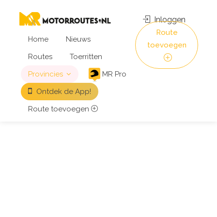
Inloggen
Route
Home
Nieuws
toevoegen
Routes
Toerritten
Provincies
MR Pro
Ontdek de App!
Route toevoegen