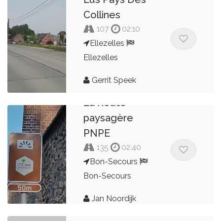
Collines
107
02:10
Ellezelles
Ellezelles
Gerrit Speek
La Route
paysagère
PNPE
135
02:40
Bon-Secours
Bon-Secours
Jan Noordijk