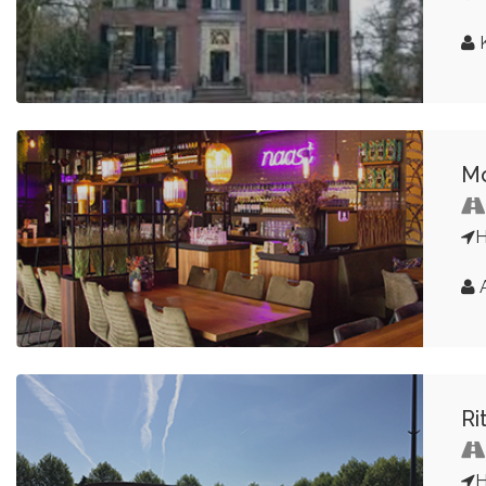
K
Mo
H
A
Ri
H