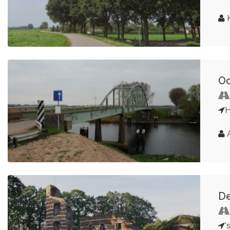
K
Oo
H
A
De
'