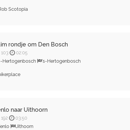
ob Scotopia
im rondje om Den Bosch
103
02:05
s-Hertogenbosch
's-Hertogenbosch
ikerplace
nlo naar Uithoorn
192
03:50
enlo
Uithoorn