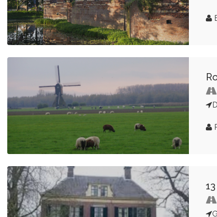
E
Ro
D
R
13
G