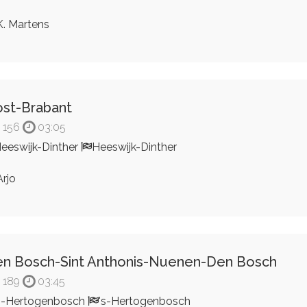
. Martens
st-Brabant
156
03:05
eeswijk-Dinther
Heeswijk-Dinther
rjo
n Bosch-Sint Anthonis-Nuenen-Den Bosch
189
03:45
s-Hertogenbosch
's-Hertogenbosch