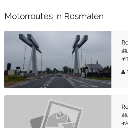
Motorroutes in Rosmalen
Ro
R
Ro
A