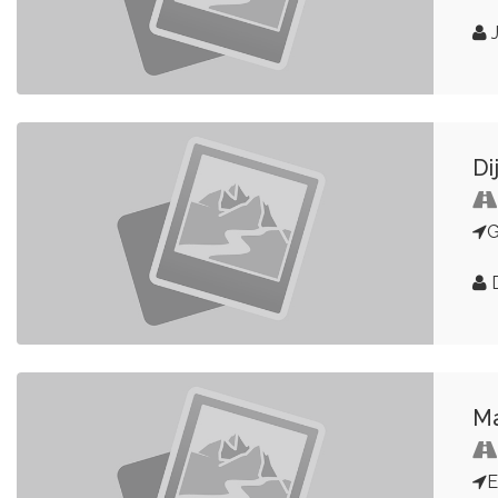
J
Di
G
D
Ma
E