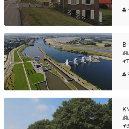
E
Br
T
KM
B