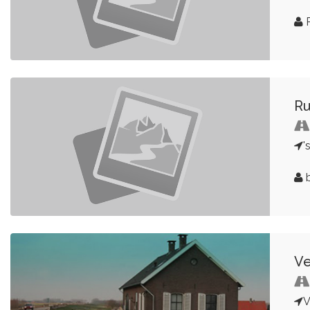
R
Ru
'
b
Ve
V