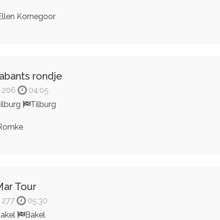
llen Kornegoor
abants rondje
206
04:05
ilburg
Tilburg
Romke
ar Tour
277
05:30
akel
Bakel