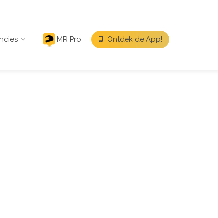
ncies
MR Pro
Ontdek de App!