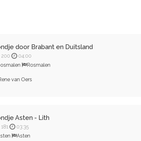
ndje door Brabant en Duitsland
200
04:00
Rosmalen
Rosmalen
ene van Oers
ndje Asten - Lith
181
03:35
sten
Asten