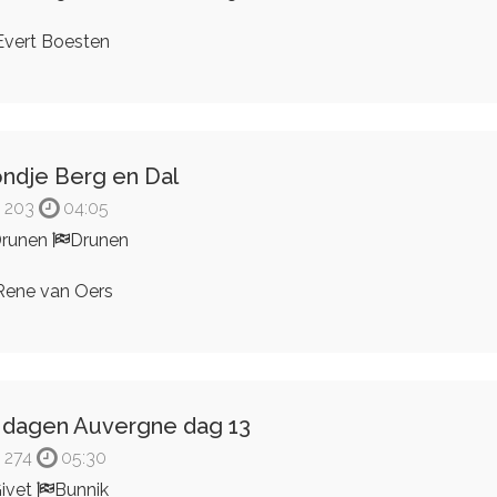
vert Boesten
ndje Berg en Dal
203
04:05
runen
Drunen
ene van Oers
 dagen Auvergne dag 13
274
05:30
ivet
Bunnik