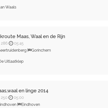
an Waals
jkroute Maas, Waal en de Rijn
286
05:45
eertruidenberg
Gorinchem
e Uitlaatklep
as,waal en linge 2014
250
05:00
indhoven
Eindhoven