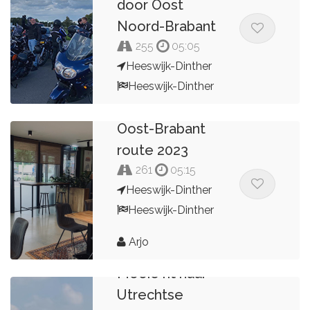
door Oost
Noord-Brabant
255
05:05
Heeswijk-Dinther
Heeswijk-Dinther
Arjo
Oost-Brabant
route 2023
261
05:15
Heeswijk-Dinther
Heeswijk-Dinther
Arjo
Mooie rit naar
Utrechtse