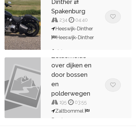
Dinther ⇄
Spakenburg
234
04:40
Heeswijk-Dinther
Zaltbommel
Heeswijk-Dinther
Ven
Arjo
Zelderheide
over dijken en
door bossen
en
polderwegen
195
03:55
Zaltbommel
Bruchem
M. Oomen