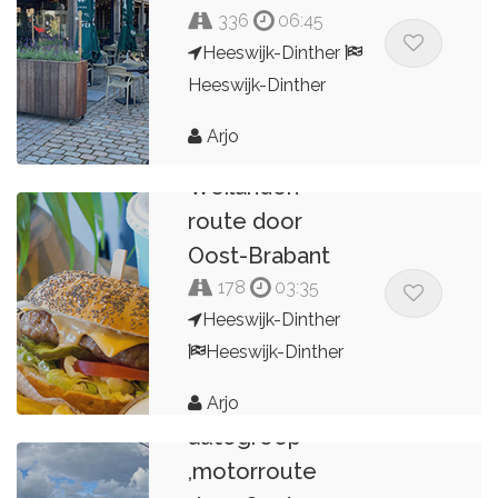
336
06:45
Heeswijk-Dinther
Heeswijk-Dinther
Arjo
Weilanden
route door
Oost-Brabant
178
03:35
Heeswijk-Dinther
Heeswijk-Dinther
Oostendorp
Arjo
autogroep
,motorroute