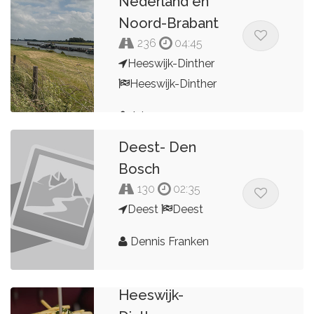
Nederland en
Noord-Brabant
236
04:45
Heeswijk-Dinther
Heeswijk-Dinther
Arjo
Deest- Den
Bosch
130
02:35
Deest
Deest
Dennis Franken
Rondje
Heeswijk-