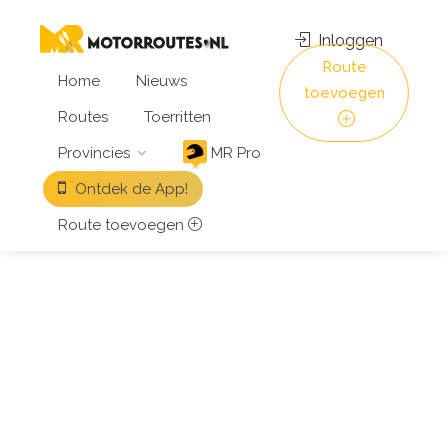
Inloggen
Route
Home
Nieuws
toevoegen
Routes
Toerritten
Provincies
MR Pro
Ontdek de App!
Route toevoegen