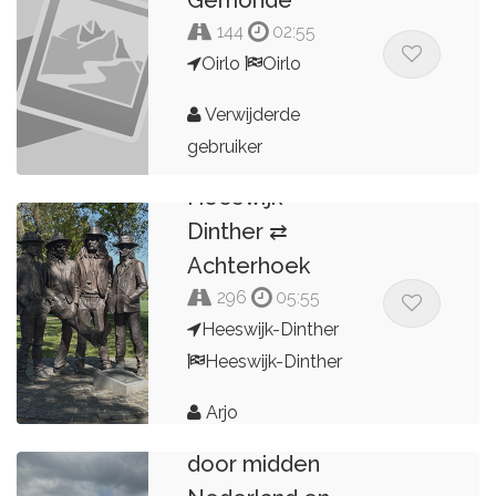
144
02:55
Oirlo
Oirlo
Verwijderde
gebruiker
Heeswijk-
Dinther ⇄
Achterhoek
296
05:55
Heeswijk-Dinther
Heeswijk-Dinther
Arjo
Rivierenrit
door midden