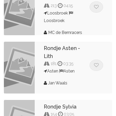
213
04:15
Loosbroek
Loosbroek
MC de Bernracers
Rondje Asten -
Lith
181
03:35
Asten
Asten
Jan Waals
Rondje Sylvia
154
03:05