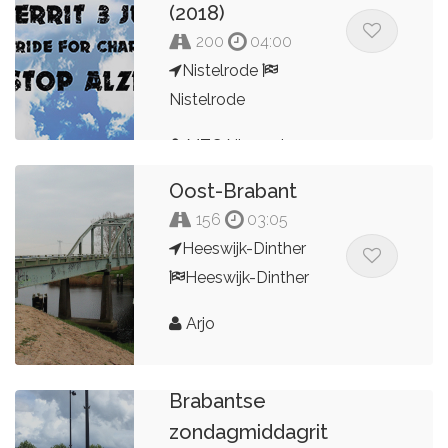
(2018)
200
04:00
Nistelrode
Nistelrode
MTC Nisseroi
Oost-Brabant
156
03:05
Heeswijk-Dinther
Heeswijk-Dinther
Arjo
Brabantse
zondagmiddagrit