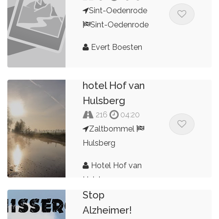
Sint-Oedenrode
Sint-Oedenrode
Evert Boesten
Zaltbommel -
hotel Hof van
Hulsberg
216
04:20
Zaltbommel
Hulsberg
Hotel Hof van
Motortoerrit
Hulsberg
Stop
Alzheimer!