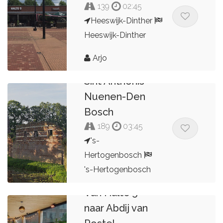
139
02:45
Heeswijk-Dinther
Heeswijk-Dinther
Arjo
Den Bosch-
Sint Anthonis-
Nuenen-Den
Bosch
189
03:45
's-
Hertogenbosch
's-Hertogenbosch
Van Halte 5
Evert Boesten
naar Abdij van