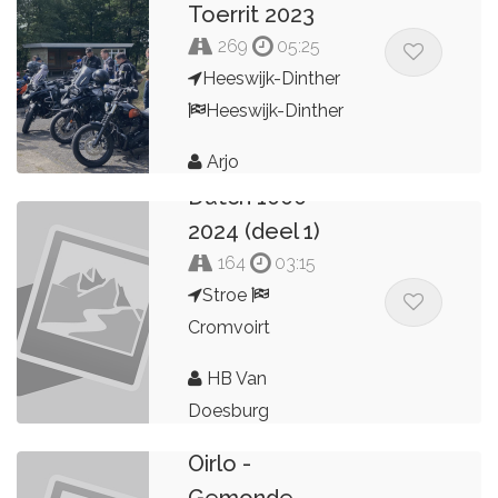
Toerrit 2023
269
05:25
Heeswijk-Dinther
Heeswijk-Dinther
Arjo
Dutch 1000
2024 (deel 1)
164
03:15
Stroe
Cromvoirt
HB Van
Doesburg
Oirlo -
Gemonde