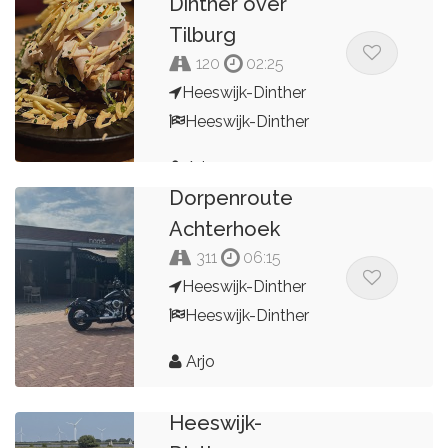
Dinther over
Tilburg
120
02:25
Heeswijk-Dinther
Heeswijk-Dinther
Arjo
Dorpenroute
Achterhoek
311
06:15
Heeswijk-Dinther
Heeswijk-Dinther
Arjo
Rondje
Heeswijk-