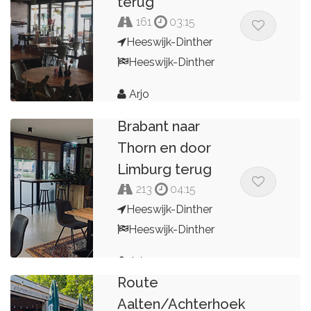
terug
161
03:15
Heeswijk-Dinther
Heeswijk-Dinther
Arjo
Over Vlaams
Brabant naar
Thorn en door
Limburg terug
213
04:15
Heeswijk-Dinther
Heeswijk-Dinther
Arjo
Route
Aalten/Achterhoek