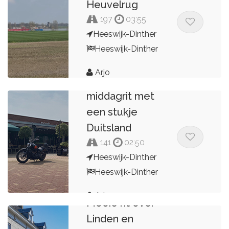
Heuvelrug
197
03:55
Heeswijk-Dinther
Heeswijk-Dinther
Arjo
Mooie
middagrit met
een stukje
Duitsland
141
02:50
Heeswijk-Dinther
Heeswijk-Dinther
Arjo
Mooie rit over
Linden en