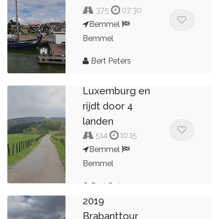
375
07:30
Bemmel
Bemmel
Bert Peters
Kop van
Luxemburg en
rijdt door 4
landen
514
10:15
Bemmel
Bemmel
Bert Peters
2019
Brabanttour