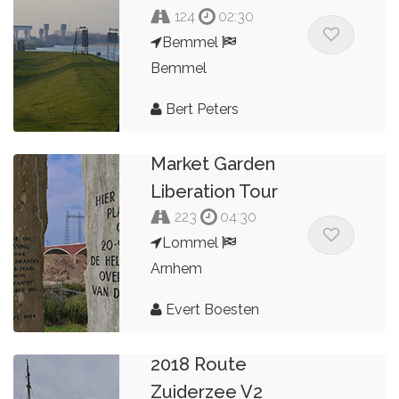
124
02:30
Bemmel
Bemmel
Bert Peters
Market Garden
Liberation Tour
223
04:30
Lommel
Arnhem
Evert Boesten
2018 Route
Zuiderzee V2