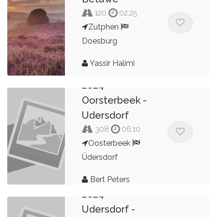
120
02:25
Zutphen
Doesburg
Yassir Halimi
2024
Oorsterbeek -
Udersdorf
308
06:10
Oosterbeek
Üdersdorf
Bert Peters
2024
Udersdorf -