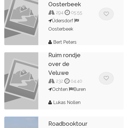
Oosterbeek
294
05:55
Üdersdorf
Oosterbeek
Bert Peters
Ruim rondje
over de
Veluwe
232
04:40
Ochten
Buren
Lukas Nollen
Roadbooktour