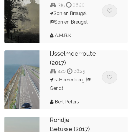
315
06:20
Son en Breugel
Son en Breugel
A.M.B.K
IJsselmeerroute
(2017)
420
08:25
's-Heerenberg
Gendt
Bert Peters
Rondje
Betuwe (2017)