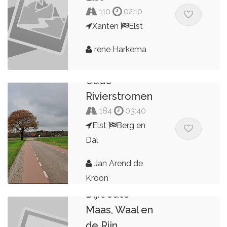
110
02:10
Xanten
Elst
rene Harkema
Oude
Rivierstromen
184
03:40
Elst
Berg en
Dal
Jan Arend de
Kroon
Dijkroute
Maas, Waal en
de Rijn