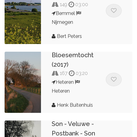
149
03:00
Bemmel
Nijmegen
Bert Peters
Bloesemtocht
(2017)
167
03:20
Heteren
Heteren
Henk Buitenhuis
Son - Veluwe -
Postbank - Son