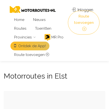
Inloggen
Route
Home
Nieuws
toevoegen
Routes
Toerritten
Provincies
MR Pro
Ontdek de App!
Route toevoegen
Motorroutes in Elst