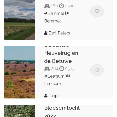
160
03:10
Bemmel
Bemmel
Bert Peters
Utrechtse
Heuvelrug en
de Betuwe
264
05:15
Leersum
Leersum
Jaap
Bloesemtocht
2022