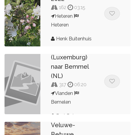
162
03:15
Heteren
Heteren
Henk Buitenhuis
Vanaf Vianden
(Luxemburg)
naar Bemmel
(NL)
317
06:20
Vianden
Bemelen
Bert Peters
Veluwe-
Betuwe