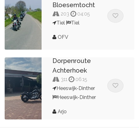
Bloesemtocht
203
04:05
Tiel
Tiel
OFV
Dorpenroute
Achterhoek
311
06:15
Heeswijk-Dinther
Heeswijk-Dinther
Arjo