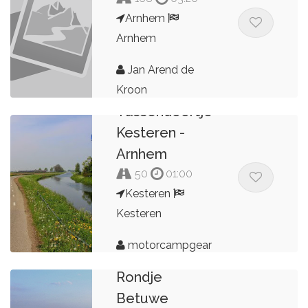
Arnhem
Arnhem
Jan Arend de
Kroon
Tussendoortje
Kesteren -
Arnhem
50
01:00
Kesteren
Kesteren
motorcampgear
Rondje
Betuwe