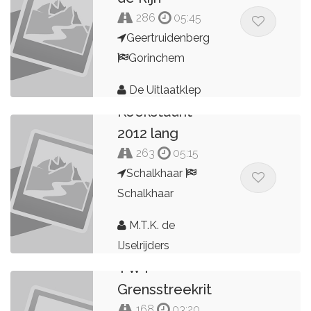
286
05:45
Geertruidenberg
Gorinchem
De Uitlaatklep
Koekstadrit
2012 lang
263
05:15
Schalkhaar
Schalkhaar
M.T.K. de
IJselrijders
TWT
Grensstreekrit
168
03:20