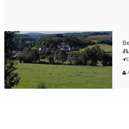
Be
E
A