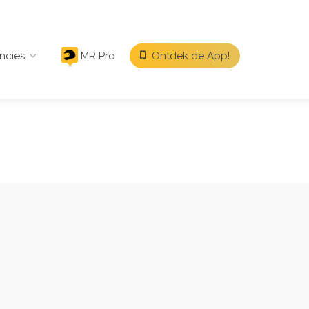
ncies
MR Pro
Ontdek de App!