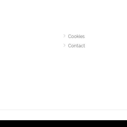
Cookies
Contact
el Monsters
-
Motorroutes.nl
vormt samen met o.a
grootverze