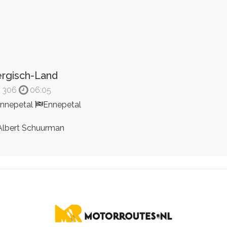
rgisch-Land
306
06:05
nnepetal
Ennepetal
lbert Schuurman