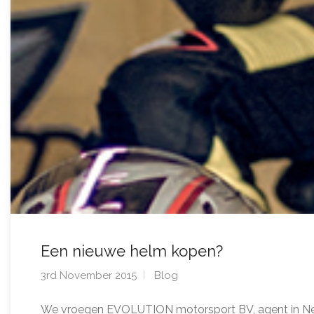
Een nieuwe helm kopen?
3rd November 2015
Blog
We vroegen EVOLUTION motorsport BV, agent in Ned