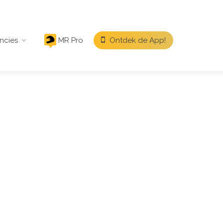
ncies
MR Pro
Ontdek de App!