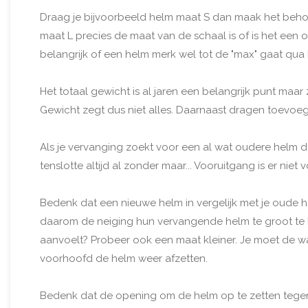
Draag je bijvoorbeeld helm maat S dan maak het behoorl
maat L precies de maat van de schaal is of is het een
belangrijk of een helm merk wel tot de "max" gaat q
Het totaal gewicht is al jaren een belangrijk punt ma
Gewicht zegt dus niet alles. Daarnaast dragen toevoeg
Als je vervanging zoekt voor een al wat oudere helm da
tenslotte altijd al zonder maar... Vooruitgang is er ni
Bedenk dat een nieuwe helm in vergelijk met je oude h
daarom de neiging hun vervangende helm te groot te ko
aanvoelt? Probeer ook een maat kleiner. Je moet de wan
voorhoofd de helm weer afzetten.
Bedenk dat de opening om de helm op te zetten tegenwo