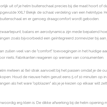
ijk uit of je helm buitenschaal precies bij die maat hoort of d
 opgevulde XXL? Bekijk de schaal verdeling van een helmtype. H
ua buitenschaal en er genoeg draagcomfort wordt geboden.
ar zwaartepunt, balans en aerodynamica zijn mede bepalend hoe 
ingen zoals bijvoorbeeld een geïntegreerd zonnevizier bij aan 
n zullen veel van de "comfort" toevoegingen in het huidige aan
et voor niets. Fabrikanten reageren op wensen van consumenten.
elm meteen al (te) strak aanvoelt bij het passen omdat je de 
pen. Houd de nieuwe helm gerust eens 5 of 10 minuten op in de
gen als het ware "opblazen" als je je kiezen op elkaar wilt ze
ordig erg klein is. De dikke afwerking bij de helm opening maa