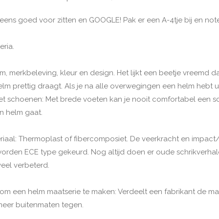
 eens goed voor zitten en GOOGLE! Pak er een A-4tje bij en note
eria.
, merkbeleving, kleur en design. Het lijkt een beetje vreemd da
elm prettig draagt. Als je na alle overwegingen een helm hebt 
 met schoenen: Met brede voeten kan je nooit comfortabel een s
en helm gaat.
iaal: Thermoplast of fibercomposiet. De veerkracht en impact/e
rden ECE type gekeurd. Nog altijd doen er oude schrikverhal
veel verbeterd.
jn om een helm maatserie te maken: Verdeelt een fabrikant de ma
meer buitenmaten tegen.