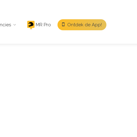
ncies
MR Pro
Ontdek de App!