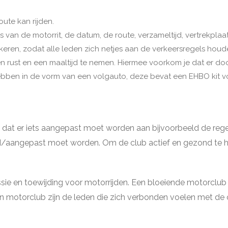
oute kan rijden.
s van de motorrit, de datum, de route, verzameltijd, vertrekplaa
keren, zodat alle leden zich netjes aan de verkeersregels houd
en rust en een maaltijd te nemen. Hiermee voorkom je dat er 
hebben in de vorm van een volgauto, deze bevat een EHBO kit 
 dat er iets aangepast moet worden aan bijvoorbeeld de rege
erd/aangepast moet worden. Om de club actief en gezond te h
sie en toewijding voor motorrijden. Een bloeiende motorclub 
en motorclub zijn de leden die zich verbonden voelen met de 