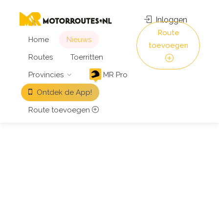
Inloggen
Route
Home
Nieuws
toevoegen
Routes
Toerritten
Provincies
MR Pro
Ontdek de App!
Route toevoegen