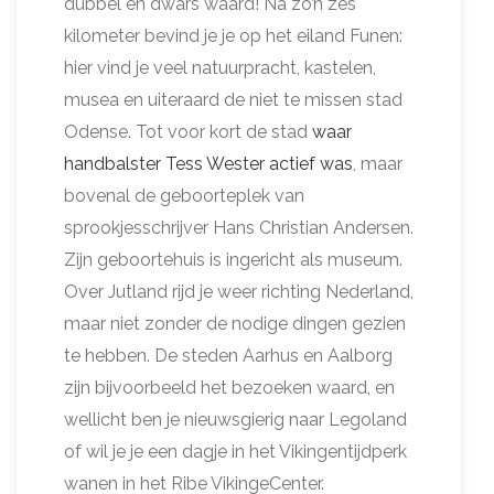
dubbel en dwars waard! Na zo’n zes
kilometer bevind je je op het eiland Funen:
hier vind je veel natuurpracht, kastelen,
musea en uiteraard de niet te missen stad
Odense. Tot voor kort de stad
waar
handbalster Tess Wester actief was
, maar
bovenal de geboorteplek van
sprookjesschrijver Hans Christian Andersen.
Zijn geboortehuis is ingericht als museum.
Over Jutland rijd je weer richting Nederland,
maar niet zonder de nodige dingen gezien
te hebben. De steden Aarhus en Aalborg
zijn bijvoorbeeld het bezoeken waard, en
wellicht ben je nieuwsgierig naar Legoland
of wil je je een dagje in het Vikingentijdperk
wanen in het Ribe VikingeCenter.