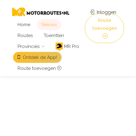
Inloggen
Route
Home
Nieuws
toevoegen
Routes
Toerritten
Provincies
MR Pro
Ontdek de App!
Route toevoegen