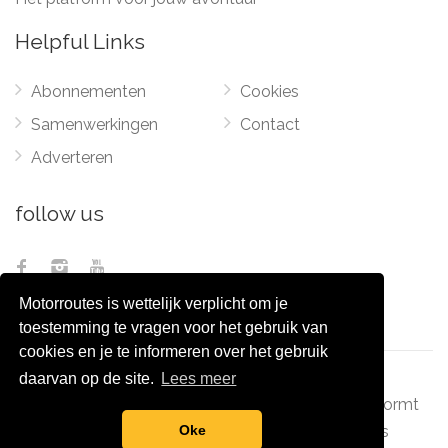
Helpful Links
Abonnementen
Cookies
Samenwerkingen
Contact
Adverteren
follow us
Motorroutes is wettelijk verplicht om je
toestemming te vragen voor het gebruik van
cookies en je te informeren over het gebruik
daarvan op de site.
Lees meer
© 2012 - 2026
Pixel Monsters
-
Motorroutes.nl
vormt
samen met o.a
grootverzet.nl
Pixel Monsters
Oke