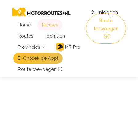
Inloggen
Route
Home
Nieuws
toevoegen
Routes
Toerritten
Provincies
MR Pro
Ontdek de App!
Route toevoegen