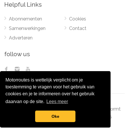
Helpful Links
Abonnementen
Cookies
Samenwerkingen
Contact
Adverteren
follow us
Motorroutes is wettelijk verplicht om je
toestemming te vragen voor het gebruik van
cookies en je te informeren over het gebruik
daarvan op de site.
Lees meer
© 2012 - 2026
Pixel Monsters
-
Motorroutes.nl
vormt
samen met o.a
grootverzet.nl
Pixel Monsters
Oke