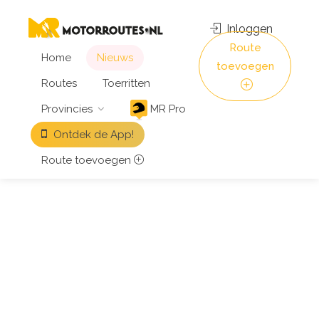
Inloggen
Route
Home
Nieuws
toevoegen
Routes
Toerritten
Provincies
MR Pro
Ontdek de App!
Route toevoegen