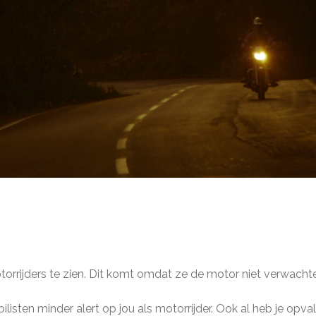
orrijders te zien. Dit komt omdat ze de motor niet verwacht
isten minder alert op jou als motorrijder. Ook al heb je opval