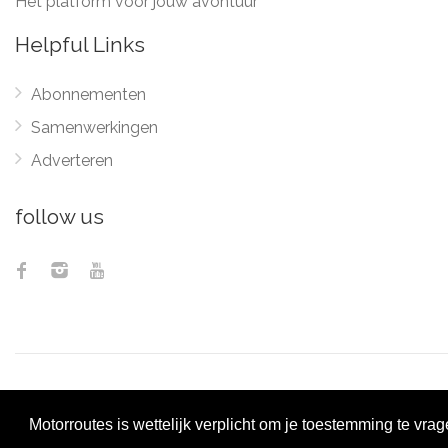
Het platform voor jouw avontuur
Helpful Links
Abonnementen
Samenwerkingen
Adverteren
follow us
© 2012 - 2026
Pix
Motorroutes is wettelijk verplicht om je toestemming te vra