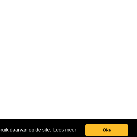
t.nl
Pixel Monsters
bruik daarvan op de site.
Lees meer
Oke