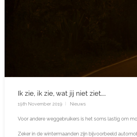
Ik zie, ik zie, wat jij niet ziet....
19th November 2019
Nieuws
Voor andere weggebruikers is het soms lastig om mot
Zeker in de wintermaanden zijn bijvoorbeeld automobil