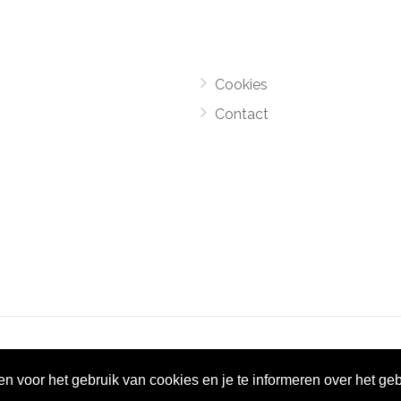
Cookies
Contact
el Monsters
-
Motorroutes.nl
vormt samen met o.a
grootverze
gen voor het gebruik van cookies en je te informeren over het ge