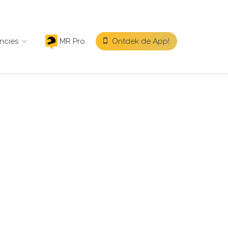
ncies
MR Pro
Ontdek de App!