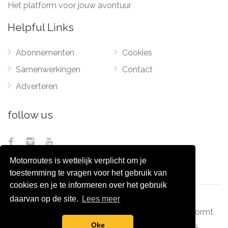
Het platform voor jouw avontuur
Helpful Links
Abonnementen
Cookies
Samenwerkingen
Contact
Adverteren
follow us
Motorroutes is wettelijk verplicht om je
toestemming te vragen voor het gebruik van
cookies en je te informeren over het gebruik
daarvan op de site.
Lees meer
© 2012 - 2026
Pixel Monsters
-
Motorroutes.nl
vormt
samen met o.a
grootverzet.nl
Pixel Monsters
Oke