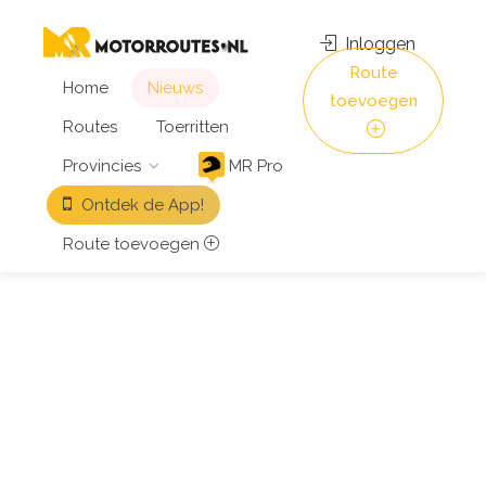
Inloggen
Route
Home
Nieuws
toevoegen
Routes
Toerritten
Provincies
MR Pro
Ontdek de App!
Route toevoegen