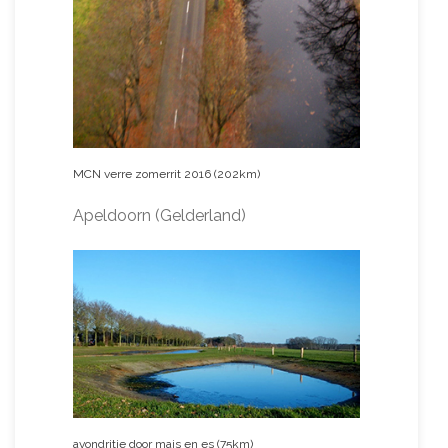
MCN verre zomerrit 2016 (202km)
Apeldoorn (Gelderland)
avondritje door mais en es (75km)