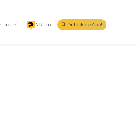
ncies
MR Pro
Ontdek de App!