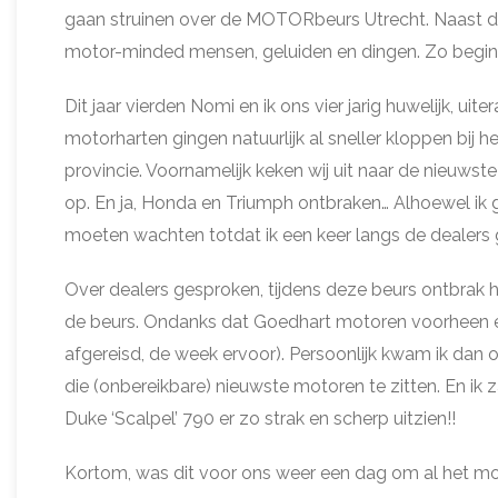
gaan struinen over de MOTORbeurs Utrecht. Naast dat h
motor-minded mensen, geluiden en dingen. Zo begi
Dit jaar vierden Nomi en ik ons vier jarig huwelijk
motorharten gingen natuurlijk al sneller kloppen bij
provincie. Voornamelijk keken wij uit naar de nieuw
op. En ja, Honda en Triumph ontbraken… Alhoewel ik
moeten wachten totdat ik een keer langs de dealers 
Over dealers gesproken, tijdens deze beurs ontbrak
de beurs. Ondanks dat Goedhart motoren voorheen e
afgereisd, de week ervoor). Persoonlijk kwam ik dan
die (onbereikbare) nieuwste motoren te zitten. En ik 
Duke ‘Scalpel’ 790 er zo strak en scherp uitzien!!
Kortom, was dit voor ons weer een dag om al het moo