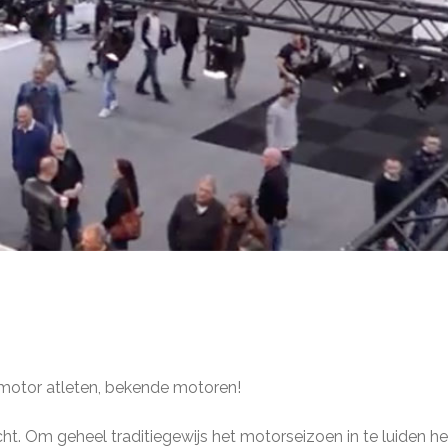
motor atleten, bekende motoren!
echt. Om geheel traditiegewijs het motorseizoen in te luiden