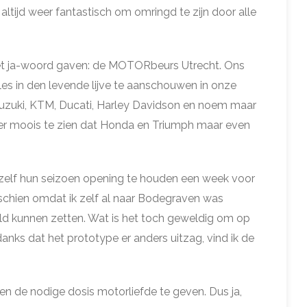
ltijd weer fantastisch om omringd te zijn door alle
r het ja-woord gaven: de MOTORbeurs Utrecht. Ons
les in den levende lijve te aanschouwen in onze
 Suzuki, KTM, Ducati, Harley Davidson en noem maar
der moois te zien dat Honda en Triumph maar even
 zelf hun seizoen opening te houden een week voor
chien omdat ik zelf al naar Bodegraven was
eld kunnen zetten. Wat is het toch geweldig om op
anks dat het prototype er anders uitzag, vind ik de
n de nodige dosis motorliefde te geven. Dus ja,