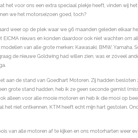
et voor ons een extra speciaal plekje heeft, vinden wij het a
nnen we het motorseizoen goed, toch?
, uiteraard weer op de plek waar we 96 maanden geleden elkaa
 het EICMA nieuws en konden daardoor ook niet wachten om al
ste modellen van alle grote merken: Kawasaki, BMW, Yamaha,
 graag de nieuwe Goldwing had willen zien, was er zóveel an
ga.
 het aan de stand van Goedhart Motoren. Zij hadden besloten
en grote stand hadden, heb ik ze geen seconde gemist (miss
 ook alleen voor alle mooie motoren en heb ik die mooi op be
zal het niet ontkennen, KTM heeft echt mijn hart gestolen. Ond
is van alle motoren af te kijken en ons motorharten weer eve