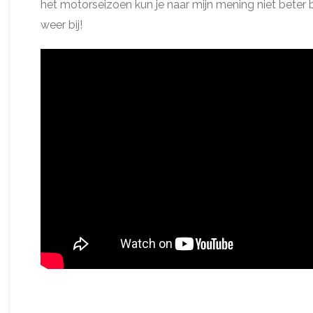
het motorseizoen kun je naar mijn mening niet beter b
weer bij!